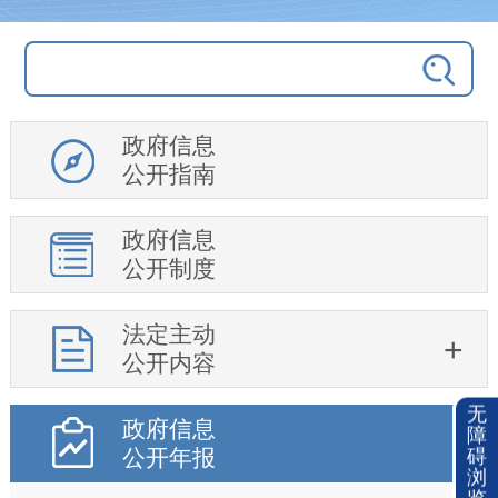
政府信息
公开指南
政府信息
公开制度
法定主动
公开内容
无
政府信息
障
公开年报
碍
浏