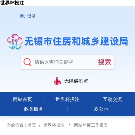
世界杯投注
用户登录
无障碍浏览
网站首页
世界杯投注
互动交流
政务服务
双公示
当前位置：
首页
/
世界杯投注
/
网站年度工作报表