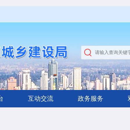
台
互动交流
政务服务