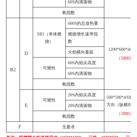
60S内滴落物
氧指数
600S的总放热量
SB1（单体燃
燃烧增长速率指
烧）
数
1200*600*dmm
火焰横向蔓延
D
（5800元
60S内焰尖高度
可燃性
B2
60S内滴落物
氧指数
20S内焰尖高度
500*500*d/6
可燃性
方向（纵横向各
E
20S内滴落物
（2800元
氧指数
F
无要求