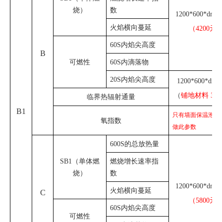
烧）
数
1200*600*dmm
火焰横向蔓延
（
4200
元
60S内焰尖高度
B
可燃性
60S内滴落物
20
S
内焰尖高度
1200*600*dmm
（
铺地材料 360
临界热辐射通量
B1
只有墙面保温泡沫
氧指数
做此参数
600S的总放热量
SB1（单体燃
燃烧增长速率指
烧）
数
1200*600*dmm
火焰横向蔓延
C
（5800元
60S内焰尖高度
可燃性