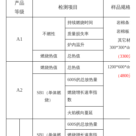
产品
检测项目
样品规格/
等级
持续燃烧时间
岩棉条1条
岩棉板1块
不燃性
质量损失率
A1
其它材料
炉内温升
300*300*dmm
燃烧热值
总热值
（3300元
1200*600*dmm
燃烧热值
总热值
（
48
00元
600S的总放热量
A2
燃烧增长速率指
SB1（单体燃
数
烧）
火焰横向蔓延
600S的总放热量
SB1（单体燃
燃烧增长速率指