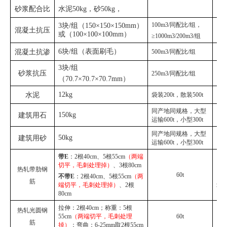
砂浆配合比
水泥50kg，砂50kg，
J
100m3/同配比/组，
3块/组（150×150×150mm）
混凝土抗压
GB
或（100×100×100mm）
≥1000m3/200m3/组
6块/组（表面刷毛）
GB
混凝土抗渗
500m3/同配比/组
3块/组
砂浆抗压
J
250m3/同配比/组
（70.7×70.7×70.7mm）
12kg
G
水泥
袋装200t，散装500t
同产地同规格，大型
150kg
GB
建筑用石
运输600t，小型300t
同产地同规格，大型
50kg
建筑用砂
运输600t，小型300t
带E
：2根
40cm
、5根
5
5cm
（两端
GB
切平，毛刺处理掉）
、3根80cm
热轧带肋钢
60t
不带E
：2根
40cm
、5根
5
5cm
（两
（
筋
端切平，毛刺处理掉）
、2根
202
80cm
拉伸：
2根
40cm
；
称重
：
5根
热轧光圆钢
GB
5
5cm
（两端切平，毛刺处理
60t
筋
掉）
；
弯曲：
6-25mm取2根55cm