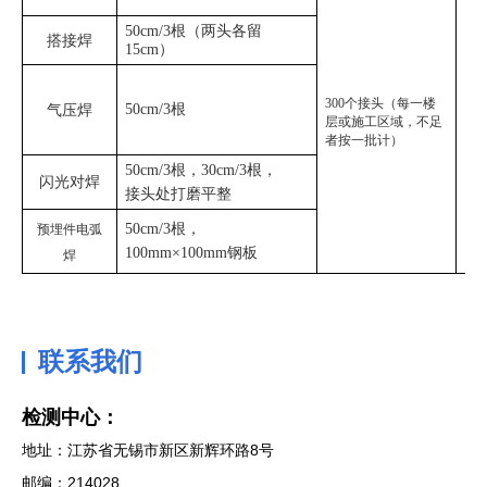
5
0
cm/3根（两头各留
搭接焊
15cm）
300个接头（每一楼
5
0
cm/3根
气压焊
层或施工区域，不足
者按一批计）
5
0
cm/3根，30cm/3根，
闪光对焊
接头处打磨平整
5
0
cm/3根，
预埋件电弧
100mm×100mm钢板
焊
联系我们
检测中心：
地址：江苏省无锡市新区新辉环路8号
邮编：214028