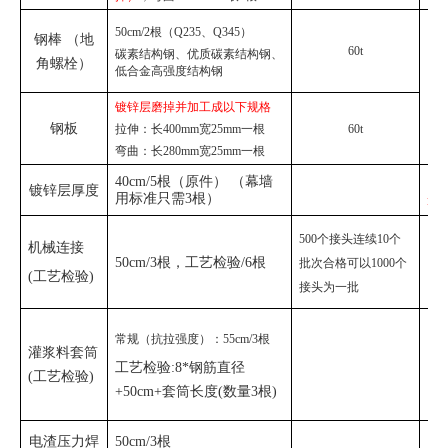
50cm/2根（Q235、Q345）
钢棒 （地
60t
碳素结构钢、优质碳素结构钢、
角螺栓）
G
低合金高强度结构钢
G
镀锌层磨掉并加工成以下规格
GB
钢板
拉伸：长
400mm宽25mm一根
60t
弯曲：长
280mm宽25mm一根
G
40cm/
5
根（原件）
（幕墙
镀锌层厚度
用标准只需
3根
）
DGJ
500个接头连续10个
机械连接
5
0cm/3根，工艺检验/6根
J
批次合格可以1000个
(
工艺检验
)
接头为一批
常规
（抗拉强度）：
55cm/3根
灌浆料套筒
J
工艺检验:8*钢筋直径
(
工艺检验
)
+50cm+套筒长度(数量3根)
电渣压力焊
5
0cm/3根