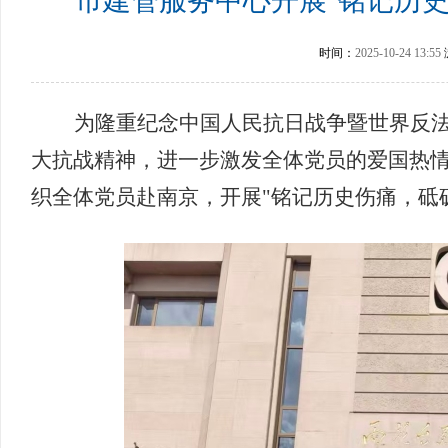
市建管服务中心开展"铭记历
时间：
2025-10-24 13:55
为隆重纪念中国人民抗日战争暨世界反法
大抗战精神，进一步激发全体党员的爱国热情
织全体党员赴南京，开展"铭记历史伤痛，砥