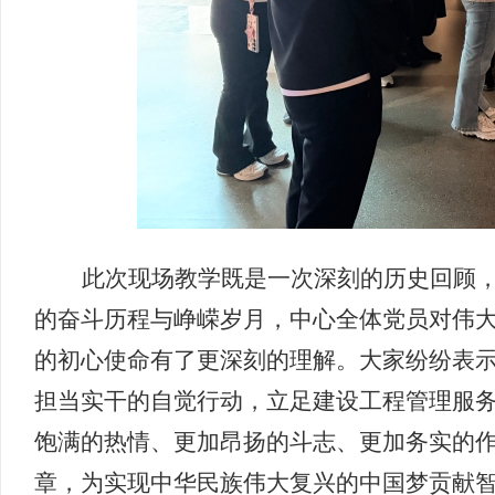
此次现场教学既是一次深刻的历史回顾
的奋斗历程与峥嵘岁月，中心全体党员对伟
的初心使命有了更深刻的理解。大家纷纷表
担当实干的自觉行动，立足建设工程管理服
饱满的热情、更加昂扬的斗志、更加务实的
章，为实现中华民族伟大复兴的中国梦贡献