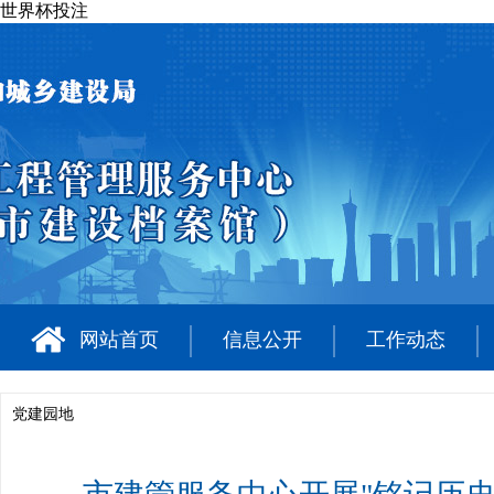
世界杯投注
网站首页
信息公开
工作动态
党建园地