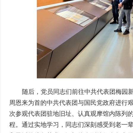
随后，党员同志们前往中共代表团梅园
周恩来为首的中共代表团与国民党政府进行
次参观代表团驻地旧址、认真观摩馆内陈列
程。通过实地学习，同志们深刻感受到老一