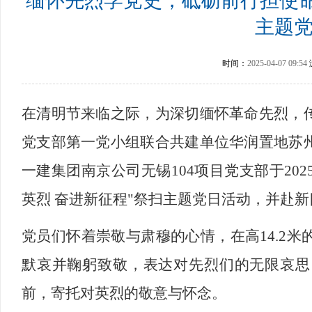
缅怀先烈学党史，砥砺前行担使
主题
时间：
2025-04-07 09:54
在清明节来临之际，为深切缅怀革命先烈，
党支部第一党小组联合共建单位华润置地苏
一建集团南京公司无锡104项目党支部于20
英烈 奋进新征程"祭扫主题党日活动，并赴
党员们怀着崇敬与肃穆的心情，在高14.2
默哀并鞠躬致敬，表达对先烈们的无限哀思
前，寄托对英烈的敬意与怀念。