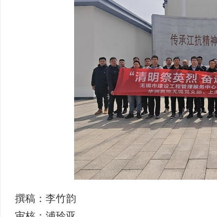
撰稿：李竹韵
审核：浦玲亚