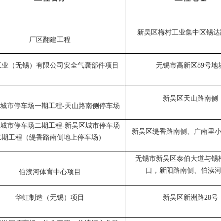
新吴区梅村工业集中区锡达
厂区翻建工程
工业（无锡）有限公司安全气囊部件项目
无锡市高新区
89号地
新吴区天山路南侧
城市停车场一期工程
-天山路南侧停车场
城市停车场二期工程
-新吴区城市停车场
新吴区缇香路南侧、广南里
二期工程（缇香路南侧地上停车场）
无锡市新吴区泰伯大道与锡
口，新阳路南侧、伯渎
伯渎河体育中心项目
华虹制造（无锡）项目
新吴区新洲路
28号