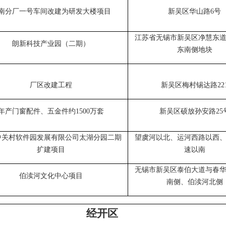
南分厂一号车间改建为研发大楼项目
新吴区华山路
6号
江苏省无锡市新吴区净慧东
朗新科技产业园（二期）
东南侧地块
厂区改建工程
新吴区梅村锡达路
22
年产门窗配件、五金件约
1500万套
新吴区硕放孙安路
25
中关村软件园发展有限公司太湖分园二期
望虞河以北、运河西路以西
扩建项目
速以南
无锡市新吴区泰伯大道与春
伯渎河文化中心项目
南侧、伯渎河北侧
经开区