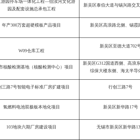
区游园停车场一体化工程
—伯渎河文化游
新吴区泰伯大道与锡兴路交
园及配套设施总承包工程
年产
300万套超硬模板产品项目
新吴区高浪路北侧、锡霞
新吴区至德大道
702
W09仓库工程
新吴区
G312国道西侧、高浪
市核酸检测基地（核酸检测中心）项目
综保大楼东侧、海太半导
创三路
7号智能电子标准厂房扩建项目
行创三路
7号
氢燃料电池双极板本地化项目
新吴区新华路
17号
103地块六期厂房建设项目
无锡市新吴区新华路
1