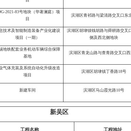
目
DG-2021-83号地块（华著澜庭）项
滨湖区青祁路与梁清路交叉口东
目
息技术及智能制造装备产业化建设
滨湖区胡埭镇钱胡路与舜耕路交叉
项目（一期）
侧及西北侧地块
锡地铁配套业务机动车辆综合保障
滨湖区青龙山路与查青路交叉口西
基地
业气体充装及系统自动化升级改造
滨湖区胡埭镇丁香路
18号
项目
新建车间
滨湖区马山霞光路
10号
新吴区
工程名称
工程地址