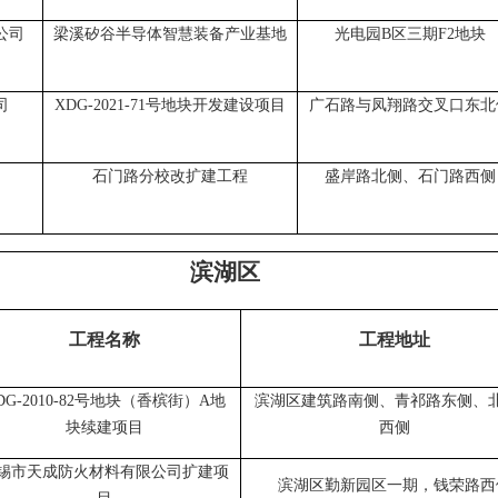
公司
梁溪矽谷半导体智慧装备产业基地
光电园
B区三期F2地块
司
XDG-2021-71号地块开发建设项目
广石路与凤翔路交叉口东北
石门路分校改扩建工程
盛岸路北侧、石门路西侧
滨湖区
工程名称
工程地址
DG-2010-82号地块（香槟街）A地
滨湖区建筑路南侧、青祁路东侧、
块续建项目
西侧
锡市天成防火材料有限公司扩建项
滨湖区勤新园区一期，钱荣路西