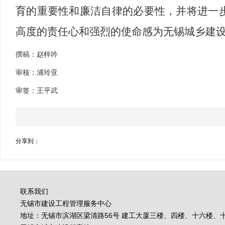
育的重要性和廉洁自律的必要性，并将进一
高度的责任心和强烈的使命感为无锡城乡建
撰稿：赵梓吟
审核：浦玲亚
审签：王平武
分享到：
联系我们
无锡市建设工程管理服务中心
地址：无锡市滨湖区梁清路56号 建工大厦三楼、四楼、十六楼、十七