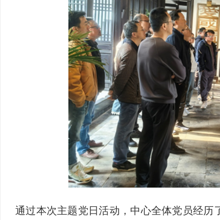
通过本次主题党日活动，中心全体党员经历