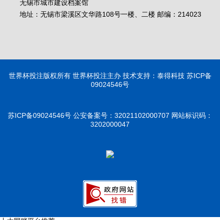
无锡市城市建设档案馆
地址：无锡市梁溪区文华路108号一楼、二楼 邮编：214023
世界杯投注版权所有 世界杯投注主办 技术支持：泰得科技 苏ICP备
09024546号
苏ICP备09024546号
公安备案号：32021102000707
网站标识码：
3202000047