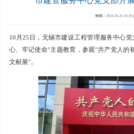
市建管服务中心党支部开展
时间：
2024-10-25 16:18
10
月25日，无锡市建设工程管理服务中心党
心、牢记使命"主题教育，参观"共产党人的
文献展"。