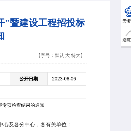
开"暨建设工程招投标
无锡
知
返回
【字号：
默认
大
特大
】
6
公开日期
2023-06-06
环境专项检查结果的通知
中心及各分中心，各有关单位：