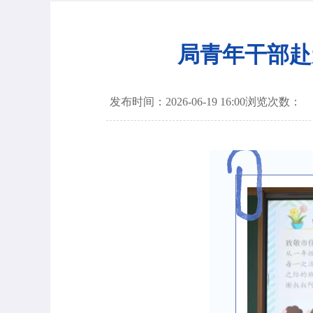
局青年干部赴
发布时间：2026-06-19 16:00
浏览次数：