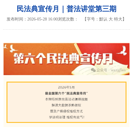
民法典宣传月｜普法讲堂第三期
发布时间：2026-05-28 16:00
浏览次数：
【字号：
默认
大
特大
】