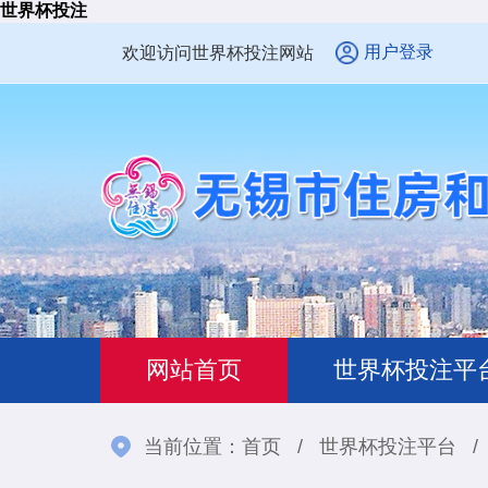
世界杯投注
用户登录
欢迎访问世界杯投注网站
网站首页
世界杯投注平
当前位置：
首页
/
世界杯投注平台
/