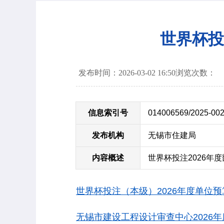
世界杯投
发布时间：2026-03-02 16:50
浏览次数：
信息索引号
014006569/2025-00
发布机构
无锡市住建局
内容概述
世界杯投注2026年
世界杯投注（本级）2026年度单位预算
无锡市建设工程设计审查中心2026年度