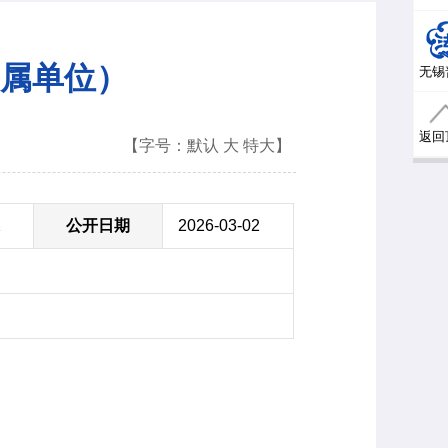
局属单位）
无锡
返回
【字号：
默认
大
特大
】
2
公开日期
2026-03-02