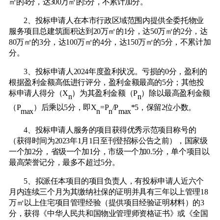
㎡的4分，达300万㎡的5分，不累计加分。
2、投标申请人在本市行政区域范围内提供全委托物业
服务项目总建筑面积达到20万㎡的1分，达50万㎡的2分，达
80万㎡的3分，达100万㎡的4分，达150万㎡的5分，不累计加
分。
3、投标申请人2024年度盈利状况。亏损的0分，盈利的
根据盈利金额高低进行评分，盈利金额最高的5分；其他投
标申请人得分（X
）为其盈利金额（
P
）除以最高盈利金额
n
n
（
P
）后乘以
5分，即X
=P
/P
*5，保留2位小数。
max
n
n
max
4、投标申请人服务的项目获得优秀示范项目称号的
（获得时间为2023年1月1日至刊登招标公告之前
）
，国家级
一个加
2分，省级一个加1分，市级一个加0.5分，单个项目以
最高荣誉记分，最多不超过5分。
5、拟派任本项目的项目负责人，有投标申请人近六个
月内连续三个月为其缴纳社保的证明并具有三年以上管理18
万㎡以上住宅项目管理经验（提供项目经验证明材料）的3
分，获得《中华人民共和国物业管理师资格证书》或《全国