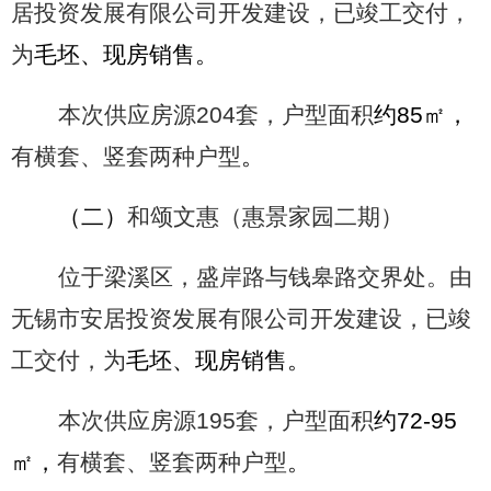
居投资发展有限公司开发建设，已竣工交付，
为
毛坯、现房销售。
本次供应房源
204
套，户型面积
约
85
㎡，
有横套、竖套两种户型
。
（二）
和颂文惠（惠景家园二期）
位于梁溪区，盛岸路与钱皋路交界处。由
无锡市安居投资发展有限公司开发建设，已竣
工交付，为
毛坯、现房销售。
本次供应房源
195
套，户型面积
约
72-95
㎡，
有横套、竖套两种户型
。