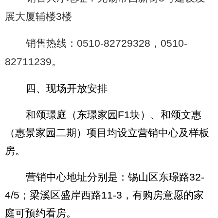
展大厦辅楼
3
楼
销售热线：
0510-82729328
，
0510-
82711239
。
四、现场开放安排
和颂璟庭（东璟家园
F1
块）、和颂文惠
（惠景家园二期）项目均设立营销中心及样板
房。
营销中心地址分别是：锡山区东璟路
32-
4/5
；梁溪区盛岸西路
11-3
，有购房意愿的家
庭可预约看房。