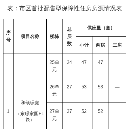
表：市区首批配售型保障性住房房源情况表
供应量（套）
总
序
项目名称
楼栋
层
号
数
小计
两房
三房
25
单
24
47
47
—
元
26
单
27
53
53
—
元
和颂璟庭
1
27
单
27
52
52
—
（东璟家园
F1
元
块）