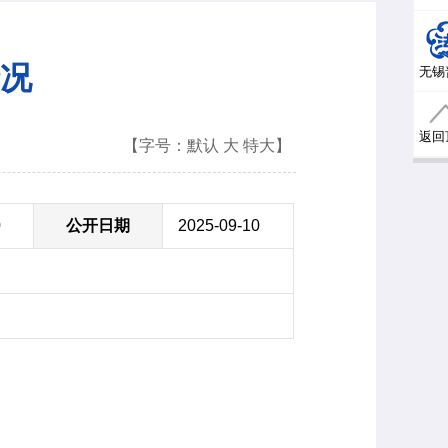
情况
无锡
返回
【字号：
默认
大
特大
】
0
公开日期
2025-09-10