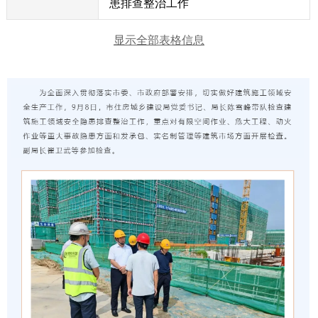
患排查整治工作
显示全部表格信息