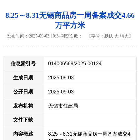
8.25～8.31无锡商品房一周备案成交4.66
万平方米
发布时间：2025-09-03 10:34
浏览次数：
【字号：
默认
大
特大
】
信息索引号
014006569/2025-00124
生成日期
2025-09-03
公开日期
2025-09-03
发布机构
无锡市住建局
文件下载
内容概述
8.25～8.31无锡商品房一周备案成交4.