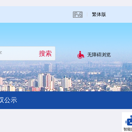
繁体版
无障碍浏览
双公示
智能