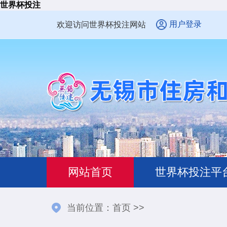
世界杯投注
用户登录
欢迎访问世界杯投注网站
网站首页
世界杯投注平
当前位置：
首页
>>