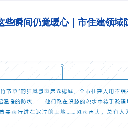
这些瞬间仍觉暖心｜市住建领域