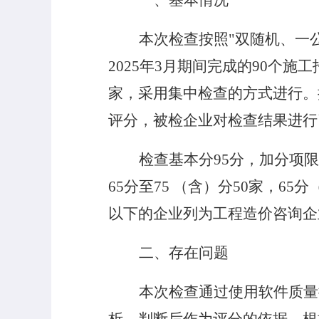
一、基本情况
本次检查按照"双随机、一
2025
年
3
月期间完成的
90
个施工
家，采用集中检查的方式进行。
评分，被检企业对检查结果进行
检查基本分
95
分，加分项限
65
分至
75
（含）分
50
家，
65
分
以下的企业列为工程造价咨询企
二、存在问题
本次检查通过使用软件质量