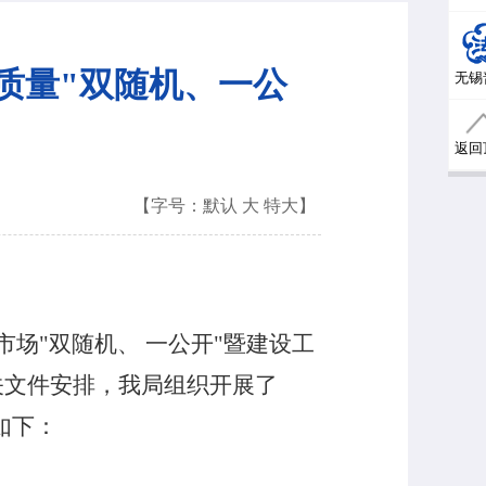
质量"双随机、一公
无锡
返回
【字号：
默认
大
特大
】
市场"双随机、
一公开"暨建设工
关文件安排，我局组织开展了
如下：