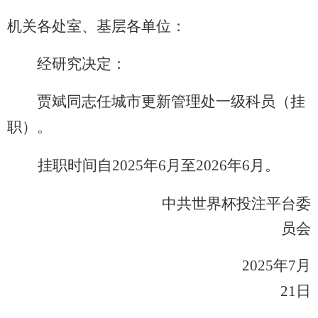
机关各处室、基层各单位：
经研究决定：
贾斌同志任城市更新管理处一级科员（挂
职）。
挂职时间自
2025
年
6
月至
2026
年
6
月。
中共世界杯投注平台委
员会
2025
年
7
月
21
日