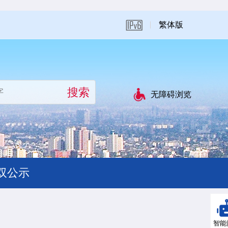
繁体版
无障碍浏览
双公示
智能