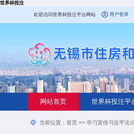
世界杯投注
用户登录
欢迎访问世界杯投注平台网站
网站首页
世界杯投注平
当前位置：
首页
>>
学习宣传习近平法