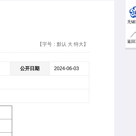
无锡
返回
【字号：
默认
大
特大
】
3
公开日期
2024-06-03