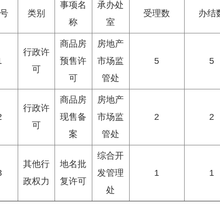
事项名
承办处
号
类别
受理数
办结
称
室
商品房
房地产
行政许
1
预售许
市场监
5
5
可
可
管处
商品房
房地产
行政许
2
现售备
市场监
2
2
可
案
管处
综合开
其他行
地名批
3
发管理
1
1
政权力
复许可
处