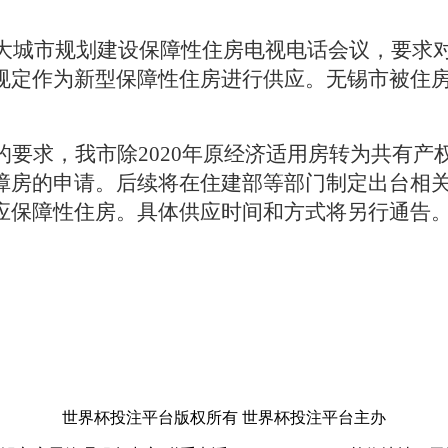
和大城市规划建设保障性住房电视电话会议，要求
规定作为新型保障性住房进行供应。无锡市被住
的要求，我市除
2020年原经济适用房转为共有
障房的申请。后续将在住建部等部门制定出台相
应保障性住房。具体供应时间和方式将另行通告
世界杯投注平台版权所有 世界杯投注平台主办