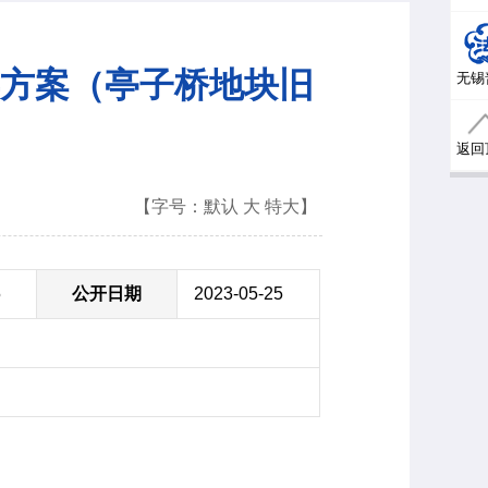
方案（亭子桥地块旧
无锡
返回
【字号：
默认
大
特大
】
5
公开日期
2023-05-25